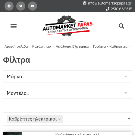
info@automarketpapas.gr
2310 689615
Αρχική σελίδα
/
Κατάστημα
/
Αμάξωμα Εξωτερικό
/
Γυάλινα - Καθρέπτες
/
Κ
Φίλτρα
Καθρέπτες ηλεκτρικοί
×