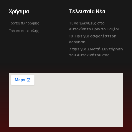
Χρήσιμα
Τελευταία Νέα
Τι να Έλεγξεις στο
Τρόποι πληρωμής
Αυτοκίνητο Πριν το Ταξίδι
Τρόποι αποστολής
10 Tips για ασφαλέστερη
οδήγηση
7 tips για Σωστή Συντήρηση
του Αυτοκινήτου σας