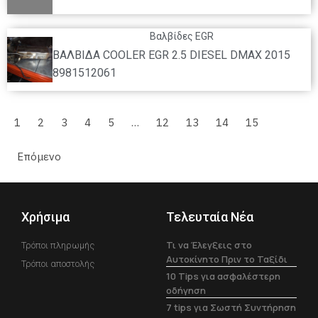
Βαλβίδες EGR
ΒΑΛΒΙΔΑ COOLER EGR 2.5 DIESEL DMAX 2015
8981512061
1
2
3
4
5
…
12
13
14
15
Επόμενο
Χρήσιμα
Τελευταία Νέα
Τι να Έλεγξεις στο
Τρόποι πληρωμής
Αυτοκίνητο Πριν το Ταξίδι
Τρόποι αποστολής
10 Tips για ασφαλέστερη
οδήγηση
7 tips για Σωστή Συντήρηση