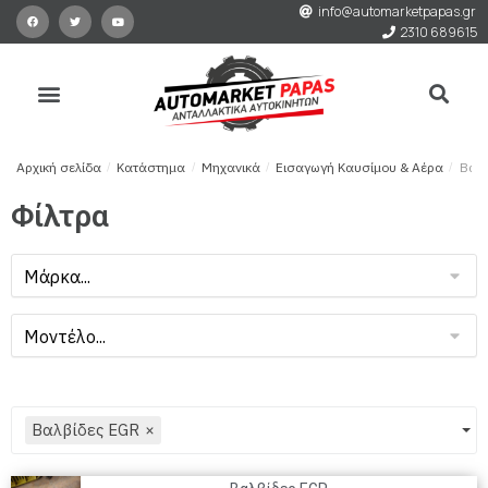
info@automarketpapas.gr
2310 689615
Αρχική σελίδα
/
Κατάστημα
/
Μηχανικά
/
Εισαγωγή Καυσίμου & Αέρα
/
Βαλβ
Φίλτρα
Βαλβίδες EGR
×