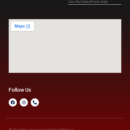
του Αυτοκινήτου σας
Follow Us
© All rights reserved AutoMarketPapas