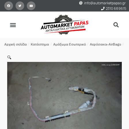
info@automarketpapas.gr
2310 689615
Αρχική σελίδα
/
Κατάστημα
/
Αμάξωμα Εσωτερικό
/
Αερόσακοι-AirBags
/
Α
🔍