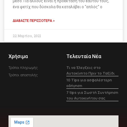
μέσο. Για άλλους είναι η προέκταση του εαυτού τους,
ένα φετίχ που δύσκολα θα καταλάβει ο “απλός” ο
ΔΙΑΒΆΣΤΕ ΠΕΡΙΣΣΌΤΕΡΑ »
22 Μαρτίου, 2021
Χρήσιμα
Τελευταία Νέα
Τι να Έλεγξεις στο
Τρόποι πληρωμής
Αυτοκίνητο Πριν το Ταξίδι
Τρόποι αποστολής
10 Tips για ασφαλέστερη
οδήγηση
7 tips για Σωστή Συντήρηση
του Αυτοκινήτου σας