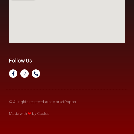
Follow Us
© All rights reserved AutoMarketPapas
Made with
❤
by Cactus​​