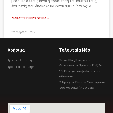
μέσο. Για άλλους είναι η προέκταση του εαυτού τους,
ένα φετίχ που δύσκολα θα καταλάβει ο “απλός” ο
ΔΙΑΒΆΣΤΕ ΠΕΡΙΣΣΌΤΕΡΑ »
22 Μαρτίου, 2021
Χρήσιμα
Τελευταία Νέα
Τι να Έλεγξεις στο
Τρόποι πληρωμής
Αυτοκίνητο Πριν το Ταξίδι
Τρόποι αποστολής
10 Tips για ασφαλέστερη
οδήγηση
7 tips για Σωστή Συντήρηση
του Αυτοκινήτου σας