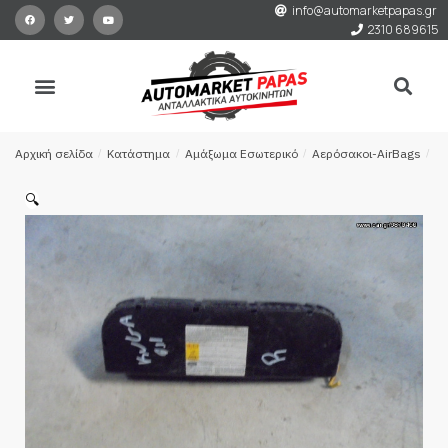
info@automarketpapas.gr
2310 689615
Αρχική σελίδα
/
Κατάστημα
/
Αμάξωμα Εσωτερικό
/
Αερόσακοι-AirBags
/
Α
🔍