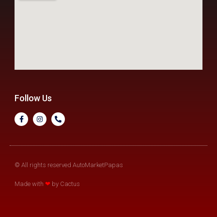
Follow Us
© All rights reserved AutoMarketPapas
Made with
❤
by Cactus​​