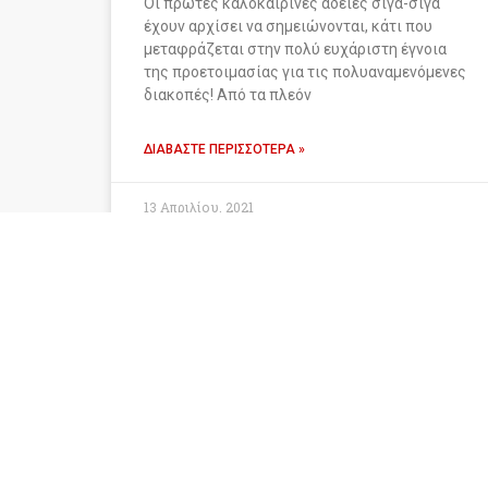
Οι πρώτες καλοκαιρινές άδειες σιγά-σιγά
έχουν αρχίσει να σημειώνονται, κάτι που
μεταφράζεται στην πολύ ευχάριστη έγνοια
της προετοιμασίας για τις πολυαναμενόμενες
διακοπές! Από τα πλεόν
ΔΙΑΒΆΣΤΕ ΠΕΡΙΣΣΌΤΕΡΑ »
13 Απριλίου, 2021