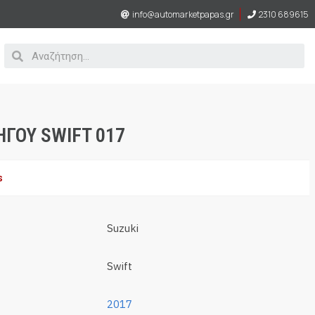
info@automarketpapas.gr
2310 689615
ΓΟΥ SWIFT 017
s
Suzuki
Swift
2017