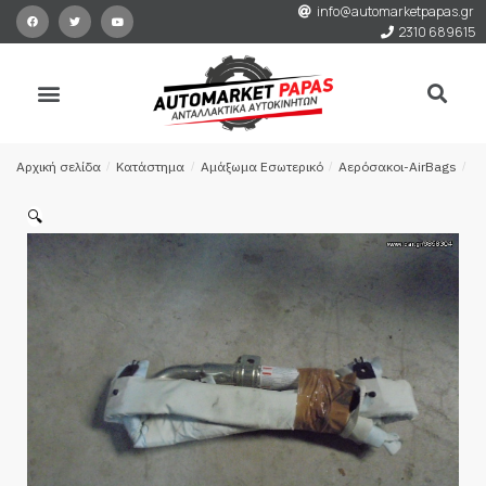
info@automarketpapas.gr
2310 689615
Αρχική σελίδα
/
Κατάστημα
/
Αμάξωμα Εσωτερικό
/
Αερόσακοι-AirBags
/
Α
🔍