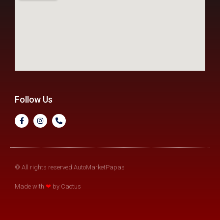
Follow Us
© All rights reserved AutoMarketPapas
Made with
❤
by Cactus​​