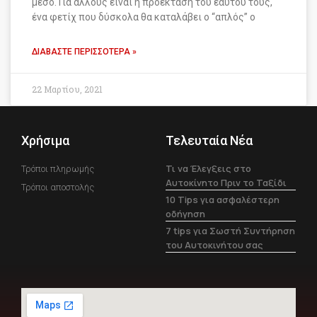
μέσο. Για άλλους είναι η προέκταση του εαυτού τους,
ένα φετίχ που δύσκολα θα καταλάβει ο “απλός” ο
ΔΙΑΒΆΣΤΕ ΠΕΡΙΣΣΌΤΕΡΑ »
22 Μαρτίου, 2021
Χρήσιμα
Τελευταία Νέα
Τι να Έλεγξεις στο
Τρόποι πληρωμής
Αυτοκίνητο Πριν το Ταξίδι
Τρόποι αποστολής
10 Tips για ασφαλέστερη
οδήγηση
7 tips για Σωστή Συντήρηση
του Αυτοκινήτου σας