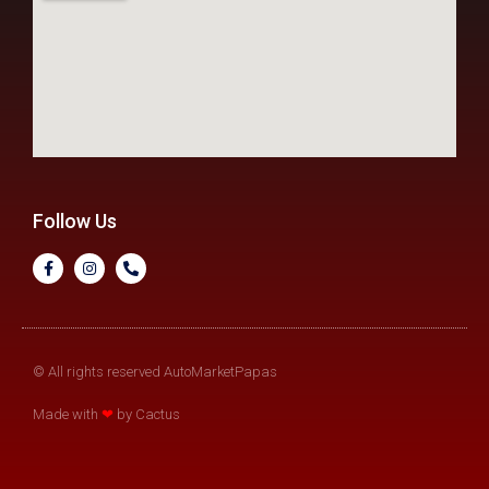
Follow Us
© All rights reserved AutoMarketPapas
Made with
❤
by Cactus​​