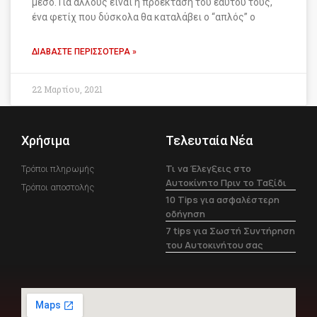
μέσο. Για άλλους είναι η προέκταση του εαυτού τους,
ένα φετίχ που δύσκολα θα καταλάβει ο “απλός” ο
ΔΙΑΒΆΣΤΕ ΠΕΡΙΣΣΌΤΕΡΑ »
22 Μαρτίου, 2021
Χρήσιμα
Τελευταία Νέα
Τι να Έλεγξεις στο
Τρόποι πληρωμής
Αυτοκίνητο Πριν το Ταξίδι
Τρόποι αποστολής
10 Tips για ασφαλέστερη
οδήγηση
7 tips για Σωστή Συντήρηση
του Αυτοκινήτου σας