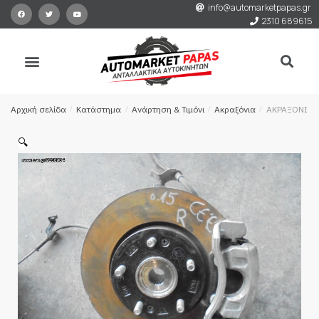
info@automarketpapas.gr
2310 689615
Αρχική σελίδα
/
Κατάστημα
/
Ανάρτηση & Τιμόνι
/
Ακραξόνια
/
ΑΚΡΑΞΟΝΙΟ 
🔍