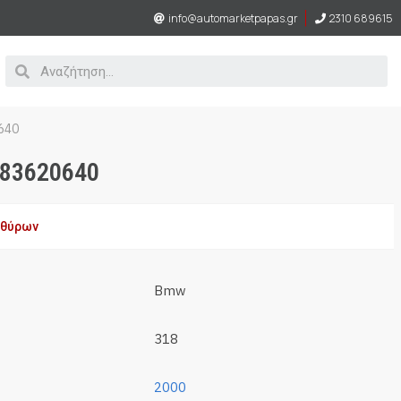
info@automarketpapas.gr
2310 689615
640
283620640
αθύρων
Bmw
318
2000