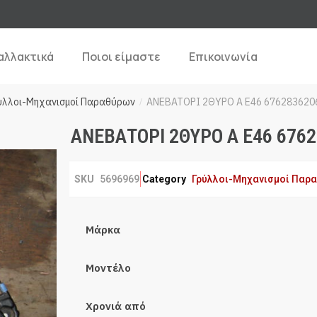
αλλακτικά
Ποιοι είμαστε
Επικοινωνία
ύλλοι-Μηχανισμοί Παραθύρων
ΑΝΕΒΑΤΟΡΙ 2ΘΥΡΟ Α E46 676283620
/
ΑΝΕΒΑΤΟΡΙ 2ΘΥΡΟ Α E46 676
SKU
5696969
Category
Γρύλλοι-Μηχανισμοί Παρ
Μάρκα
Μοντέλο
Χρονιά από