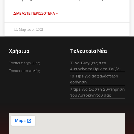
ΔΙΑΒΆΣΤΕ ΠΕΡΙΣΣΌΤΕΡΑ »
22 Μαρτίου, 2021
Χρήσιμα
Τελευταία Νέα
Τι να Έλεγξεις στο
Τρόποι πληρωμής
Αυτοκίνητο Πριν το Ταξίδι
Τρόποι αποστολής
10 Tips για ασφαλέστερη
οδήγηση
7 tips για Σωστή Συντήρηση
του Αυτοκινήτου σας