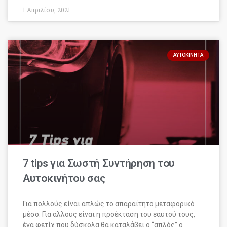
1 Απριλίου, 2021
ΑΥΤΟΚΊΝΗΤΑ
7 tips για Σωστή Συντήρηση του
Αυτοκινήτου σας
Για πολλούς είναι απλώς το απαραίτητο μεταφορικό
μέσο. Για άλλους είναι η προέκταση του εαυτού τους,
ένα φετίχ που δύσκολα θα καταλάβει ο “απλός” ο