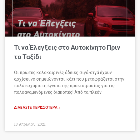
Τι να Έλεγξεις στο Αυτοκίνητο Πριν
το Ταξίδι
Οι πρώτες καλοκαιρινές άδειες σιγά-σιγά έχουν
αρχίσει να σημειώνονται, κάτι που μεταφράζεται στην
πολύ ευχάριστη έγνοια της προετοιμασίας για τις
πολυαναμενόμενες διακοπές! Από τα πλεόν
ΔΙΑΒΆΣΤΕ ΠΕΡΙΣΣΌΤΕΡΑ »
13 Απριλίου, 2021