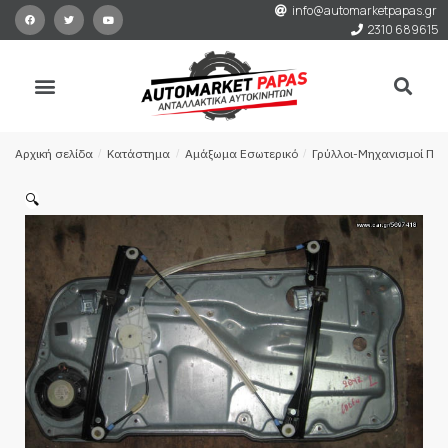
info@automarketpapas.gr
2310 689615
Αρχική σελίδα
/
Κατάστημα
/
Αμάξωμα Εσωτερικό
/
Γρύλλοι-Μηχανισμοί Πα
🔍