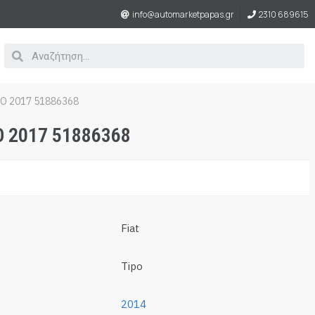
info@automarketpapas.gr
2310 689615
O 2017 51886368
O 2017 51886368
Fiat
Tipo
2014