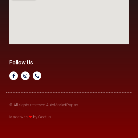
Follow Us
© All rights reserved AutoMarketPapas
Made with
❤
by Cactus​​