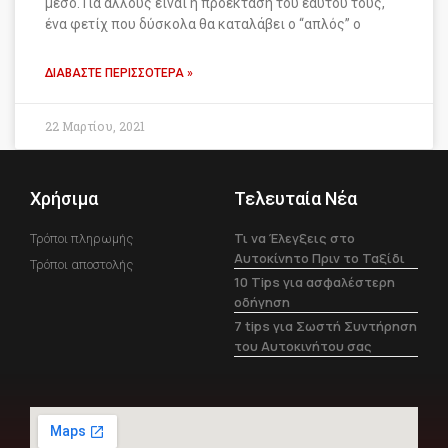
μέσο. Για άλλους είναι η προέκταση του εαυτού τους,
ένα φετίχ που δύσκολα θα καταλάβει ο “απλός” ο
ΔΙΑΒΆΣΤΕ ΠΕΡΙΣΣΌΤΕΡΑ »
22 Μαρτίου, 2021
Χρήσιμα
Τελευταία Νέα
Τι να Έλεγξεις στο
Τρόποι πληρωμής
Αυτοκίνητο Πριν το Ταξίδι
Τρόποι αποστολής
10 Tips για ασφαλέστερη
οδήγηση
7 tips για Σωστή Συντήρηση
του Αυτοκινήτου σας