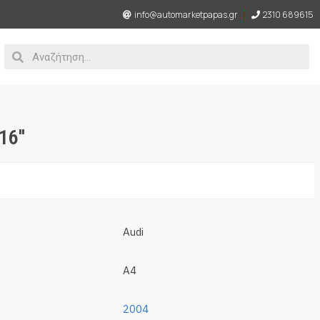
info@automarketpapas.gr
2310 689615
6''
Audi
A4
2004