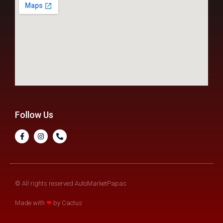
Follow Us
© All rights reserved AutoMarketPapas
Made with
❤
by Cactus​​