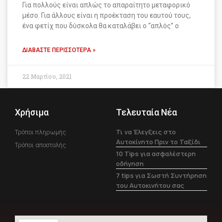
Για πολλούς είναι απλώς το απαραίτητο μεταφορικό
μέσο. Για άλλους είναι η προέκταση του εαυτού τους,
ένα φετίχ που δύσκολα θα καταλάβει ο “απλός” ο
ΔΙΑΒΆΣΤΕ ΠΕΡΙΣΣΌΤΕΡΑ »
22 Μαρτίου, 2021
Χρήσιμα
Τελευταία Νέα
Τι να Έλεγξεις στο
Τρόποι πληρωμής
Αυτοκίνητο Πριν το Ταξίδι
Τρόποι αποστολής
10 Tips για ασφαλέστερη
οδήγηση
7 tips για Σωστή Συντήρηση
του Αυτοκινήτου σας