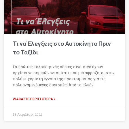
Τι να Έλεγξεις στο Αυτοκίνητο Πριν
το Ταξίδι
Οι πρώτες καλοκαιρινές άδειες σιγά-σιγά έχουν
αρχίσει να σημειώνονται, κάτι που μεταφράζεται στην
πολύ ευχάριστη έγνοια της προετοιμασίας για τις
πολυαναμενόμενες διακοπές! Από τα πλεόν
ΔΙΑΒΆΣΤΕ ΠΕΡΙΣΣΌΤΕΡΑ »
13 Απριλίου, 2021