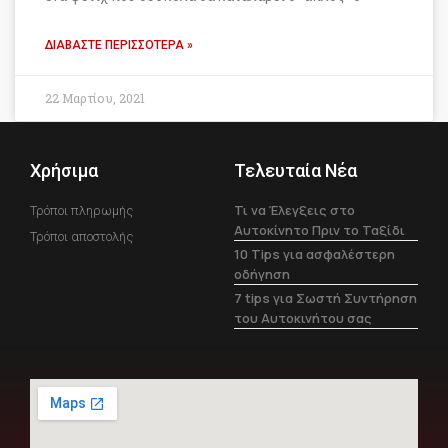
ΔΙΑΒΆΣΤΕ ΠΕΡΙΣΣΌΤΕΡΑ »
22 Μαρτίου, 2021
Χρήσιμα
Τελευταία Νέα
Τι να Έλεγξεις στο
Τρόποι πληρωμής
Αυτοκίνητο Πριν το Ταξίδι
Τρόποι αποστολής
10 Tips για ασφαλέστερη
οδήγηση
7 tips για Σωστή Συντήρηση
του Αυτοκινήτου σας