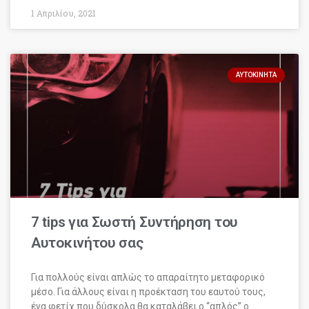
1 Απριλίου, 2021
ΑΥΤΟΚΊΝΗΤΑ
7 tips για Σωστή Συντήρηση του
Αυτοκινήτου σας
Για πολλούς είναι απλώς το απαραίτητο μεταφορικό
μέσο. Για άλλους είναι η προέκταση του εαυτού τους,
ένα φετίχ που δύσκολα θα καταλάβει ο “απλός” ο