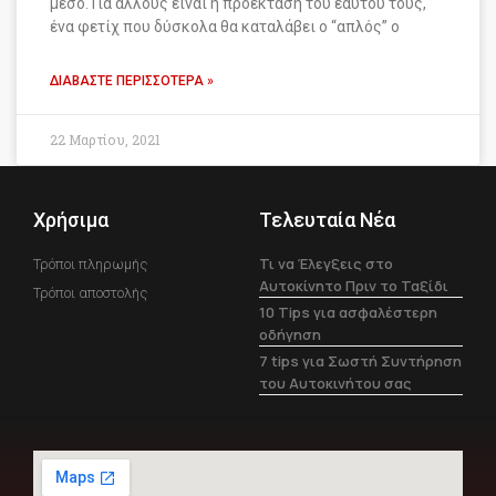
μέσο. Για άλλους είναι η προέκταση του εαυτού τους,
ένα φετίχ που δύσκολα θα καταλάβει ο “απλός” ο
ΔΙΑΒΆΣΤΕ ΠΕΡΙΣΣΌΤΕΡΑ »
22 Μαρτίου, 2021
Χρήσιμα
Τελευταία Νέα
Τι να Έλεγξεις στο
Τρόποι πληρωμής
Αυτοκίνητο Πριν το Ταξίδι
Τρόποι αποστολής
10 Tips για ασφαλέστερη
οδήγηση
7 tips για Σωστή Συντήρηση
του Αυτοκινήτου σας