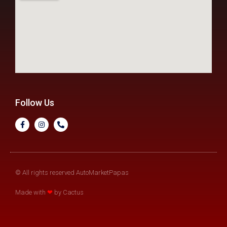
Follow Us
© All rights reserved AutoMarketPapas
Made with
❤
by Cactus​​