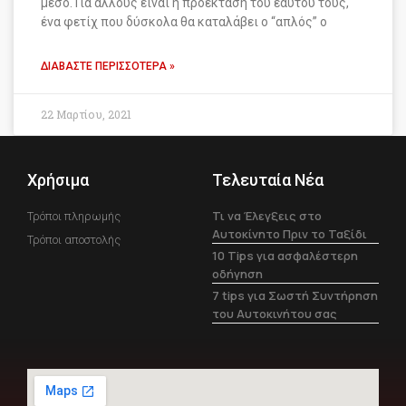
μέσο. Για άλλους είναι η προέκταση του εαυτού τους,
ένα φετίχ που δύσκολα θα καταλάβει ο “απλός” ο
ΔΙΑΒΆΣΤΕ ΠΕΡΙΣΣΌΤΕΡΑ »
22 Μαρτίου, 2021
Χρήσιμα
Τελευταία Νέα
Τι να Έλεγξεις στο
Τρόποι πληρωμής
Αυτοκίνητο Πριν το Ταξίδι
Τρόποι αποστολής
10 Tips για ασφαλέστερη
οδήγηση
7 tips για Σωστή Συντήρηση
του Αυτοκινήτου σας