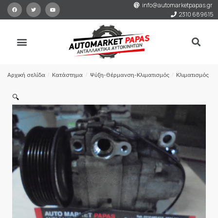
info@automarketpapas.gr
2310 689615
Αρχική σελίδα
/
Κατάστημα
/
Ψύξη-Θέρμανση-Κλιματισμός
/
Κλιματισμός
/
🔍