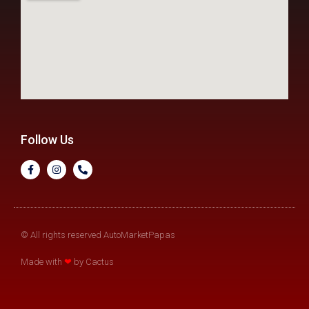
Follow Us
© All rights reserved AutoMarketPapas
Made with
❤
by Cactus​​