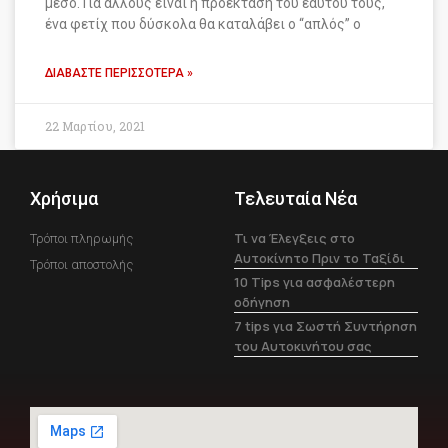
μέσο. Για άλλους είναι η προέκταση του εαυτού τους,
ένα φετίχ που δύσκολα θα καταλάβει ο “απλός” ο
ΔΙΑΒΆΣΤΕ ΠΕΡΙΣΣΌΤΕΡΑ »
22 Μαρτίου, 2021
Χρήσιμα
Τελευταία Νέα
Τι να Έλεγξεις στο
Τρόποι πληρωμής
Αυτοκίνητο Πριν το Ταξίδι
Τρόποι αποστολής
10 Tips για ασφαλέστερη
οδήγηση
7 tips για Σωστή Συντήρηση
του Αυτοκινήτου σας