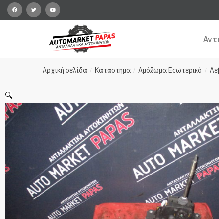
Αντ
Αρχική σελίδα
Κατάστημα
Αμάξωμα Εσωτερικό
Λε
/
/
/
🔍