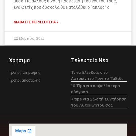
μέσο. Για άλλους είναι η προέκταση του εαυτού τους,
ένα φετίχ που δύσκολα θα καταλάβει ο “απλός” ο
ΔΙΑΒΆΣΤΕ ΠΕΡΙΣΣΌΤΕΡΑ »
22 Μαρτίου, 2021
Χρήσιμα
Τελευταία Νέα
Τι να Έλεγξεις στο
Τρόποι πληρωμής
Αυτοκίνητο Πριν το Ταξίδι
Τρόποι αποστολής
10 Tips για ασφαλέστερη
οδήγηση
7 tips για Σωστή Συντήρηση
του Αυτοκινήτου σας