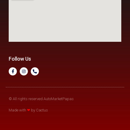
Follow Us
© All rights reserved AutoMarketPapas
Made with
❤
by Cactus​​