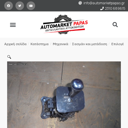
info@automarketpapas.gr
2310 689615
Αρχική σελίδα
/
Κατάστημα
/
Μηχανικά
/
Σασμάν και μετάδοση
/
Επιλογέας
🔍