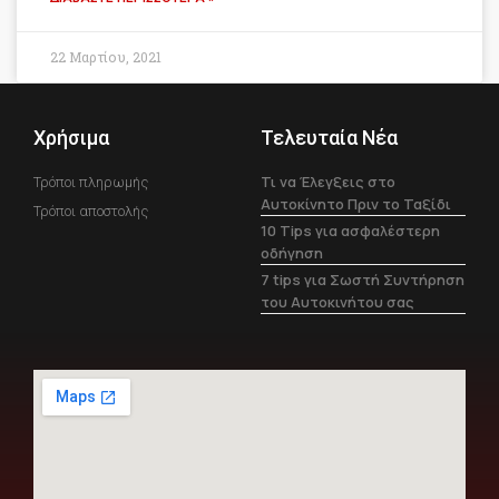
22 Μαρτίου, 2021
Χρήσιμα
Τελευταία Νέα
Τι να Έλεγξεις στο
Τρόποι πληρωμής
Αυτοκίνητο Πριν το Ταξίδι
Τρόποι αποστολής
10 Tips για ασφαλέστερη
οδήγηση
7 tips για Σωστή Συντήρηση
του Αυτοκινήτου σας