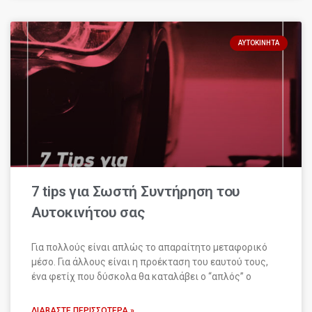
ΑΥΤΟΚΊΝΗΤΑ
7 tips για Σωστή Συντήρηση του
Αυτοκινήτου σας
Για πολλούς είναι απλώς το απαραίτητο μεταφορικό
μέσο. Για άλλους είναι η προέκταση του εαυτού τους,
ένα φετίχ που δύσκολα θα καταλάβει ο “απλός” ο
ΔΙΑΒΆΣΤΕ ΠΕΡΙΣΣΌΤΕΡΑ »