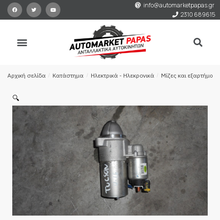
info@automarketpapas.gr
2310 689615
Αρχική σελίδα
/
Κατάστημα
/
Ηλεκτρικά - Ηλεκρονικά
/
Μίζες και εξαρτήματ
🔍