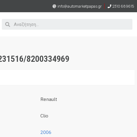
info@automarketpapas.gr
2310 689615
231516/8200334969
Renault
Clio
2006