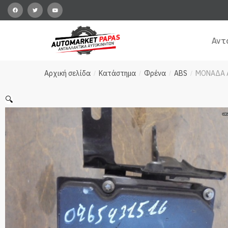
Αντ
Αρχική σελίδα
Κατάστημα
Φρένα
ABS
ΜΟΝΑΔΑ A
/
/
/
/
🔍