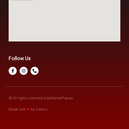
Follow Us
© All rights reserved AutoMarketPapas
Made with
❤
by Cactus​​