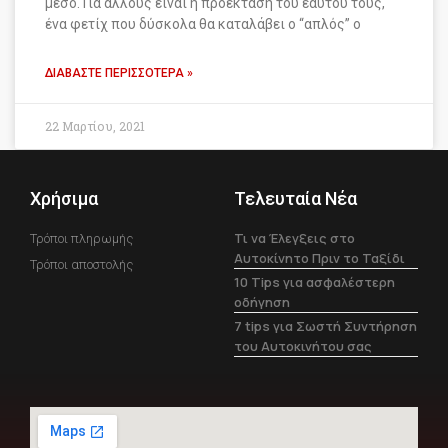
μέσο. Για άλλους είναι η προέκταση του εαυτού τους,
ένα φετίχ που δύσκολα θα καταλάβει ο “απλός” ο
ΔΙΑΒΆΣΤΕ ΠΕΡΙΣΣΌΤΕΡΑ »
22 Μαρτίου, 2021
Χρήσιμα
Τελευταία Νέα
Τι να Έλεγξεις στο
Τρόποι πληρωμής
Αυτοκίνητο Πριν το Ταξίδι
Τρόποι αποστολής
10 Tips για ασφαλέστερη
οδήγηση
7 tips για Σωστή Συντήρηση
του Αυτοκινήτου σας