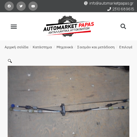
info@automarketpapas.gr
2310 689615
Αρχική σελίδα
/
Κατάστημα
/
Μηχανικά
/
Σασμάν και μετάδοση
/
Επιλογέας
🔍