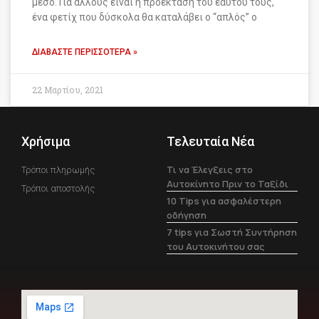
μέσο. Για άλλους είναι η προέκταση του εαυτού τους,
ένα φετίχ που δύσκολα θα καταλάβει ο “απλός” ο
ΔΙΑΒΆΣΤΕ ΠΕΡΙΣΣΌΤΕΡΑ »
22 Μαρτίου, 2021
Χρήσιμα
Τελευταία Νέα
Τι να Έλεγξεις στο
Τρόποι πληρωμής
Αυτοκίνητο Πριν το Ταξίδι
Τρόποι αποστολής
10 Tips για ασφαλέστερη
οδήγηση
7 tips για Σωστή Συντήρηση
του Αυτοκινήτου σας