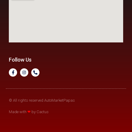
Follow Us
© All rights reserved AutoMarketPapas
Made with
❤
by Cactus​​