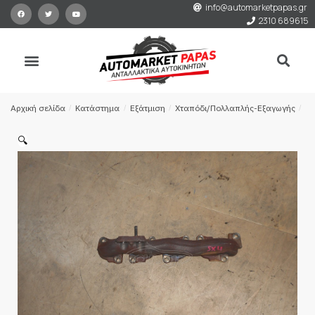
info@automarketpapas.gr
2310 689615
Αρχική σελίδα
/
Κατάστημα
/
Εξάτμιση
/
Χταπόδι/Πολλαπλής-Εξαγωγής
/
ΠΟ
🔍