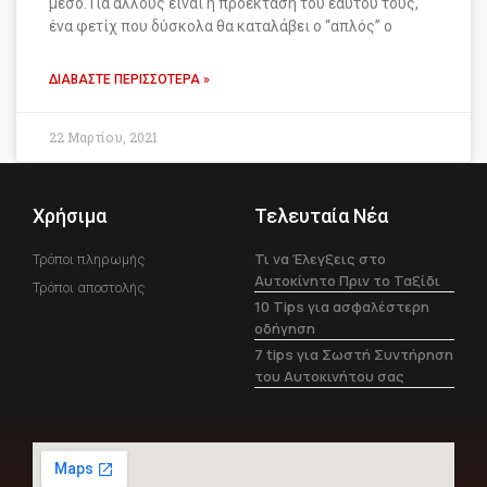
μέσο. Για άλλους είναι η προέκταση του εαυτού τους,
ένα φετίχ που δύσκολα θα καταλάβει ο “απλός” ο
ΔΙΑΒΆΣΤΕ ΠΕΡΙΣΣΌΤΕΡΑ »
22 Μαρτίου, 2021
Χρήσιμα
Τελευταία Νέα
Τι να Έλεγξεις στο
Τρόποι πληρωμής
Αυτοκίνητο Πριν το Ταξίδι
Τρόποι αποστολής
10 Tips για ασφαλέστερη
οδήγηση
7 tips για Σωστή Συντήρηση
του Αυτοκινήτου σας