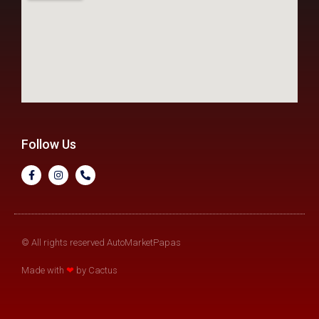
Follow Us
© All rights reserved AutoMarketPapas
Made with
❤
by Cactus​​