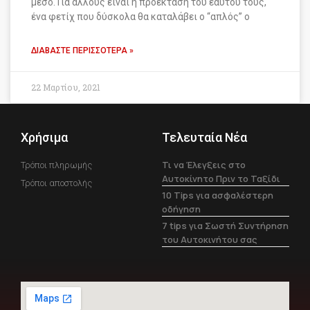
μέσο. Για άλλους είναι η προέκταση του εαυτού τους,
ένα φετίχ που δύσκολα θα καταλάβει ο “απλός” ο
ΔΙΑΒΆΣΤΕ ΠΕΡΙΣΣΌΤΕΡΑ »
22 Μαρτίου, 2021
Χρήσιμα
Τελευταία Νέα
Τι να Έλεγξεις στο
Τρόποι πληρωμής
Αυτοκίνητο Πριν το Ταξίδι
Τρόποι αποστολής
10 Tips για ασφαλέστερη
οδήγηση
7 tips για Σωστή Συντήρηση
του Αυτοκινήτου σας