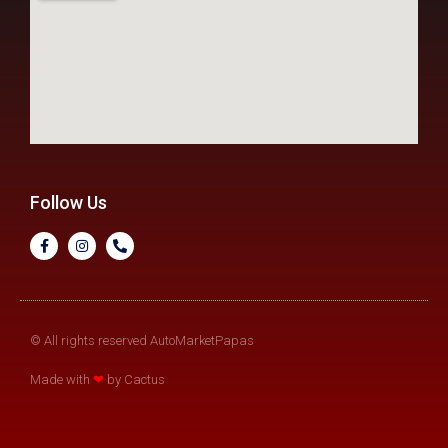
Follow Us
© All rights reserved AutoMarketPapas
Made with
❤
by Cactus​​