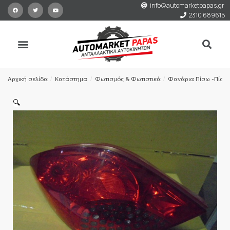
info@automarketpapas.gr
2310 689615
Αρχική σελίδα
/
Κατάστημα
/
Φωτισμός & Φωτιστικά
/
Φανάρια Πίσω -Πίσω
🔍