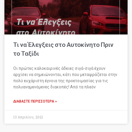
Τι να Έλεγξεις στο Αυτοκίνητο Πριν
το Ταξίδι
Οι πρώτες καλοκαιρινές άδειες σιγά-σιγά έχουν
αρχίσει να σημειώνονται, κάτι που μεταφράζεται στην
πολύ ευχάριστη έγνοια της προετοιμασίας για τις
πολυαναμενόμενες διακοπές! Από τα πλεόν
ΔΙΑΒΆΣΤΕ ΠΕΡΙΣΣΌΤΕΡΑ »
13 Απριλίου, 2021