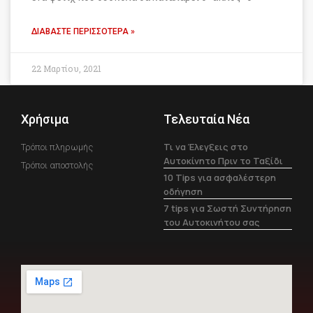
ΔΙΑΒΆΣΤΕ ΠΕΡΙΣΣΌΤΕΡΑ »
22 Μαρτίου, 2021
Χρήσιμα
Τελευταία Νέα
Τι να Έλεγξεις στο
Τρόποι πληρωμής
Αυτοκίνητο Πριν το Ταξίδι
Τρόποι αποστολής
10 Tips για ασφαλέστερη
οδήγηση
7 tips για Σωστή Συντήρηση
του Αυτοκινήτου σας