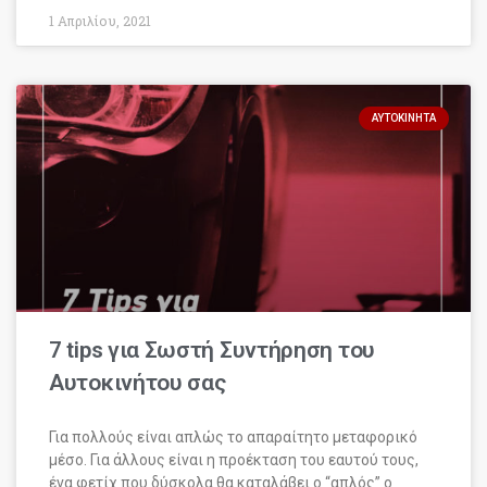
1 Απριλίου, 2021
ΑΥΤΟΚΊΝΗΤΑ
7 tips για Σωστή Συντήρηση του
Αυτοκινήτου σας
Για πολλούς είναι απλώς το απαραίτητο μεταφορικό
μέσο. Για άλλους είναι η προέκταση του εαυτού τους,
ένα φετίχ που δύσκολα θα καταλάβει ο “απλός” ο