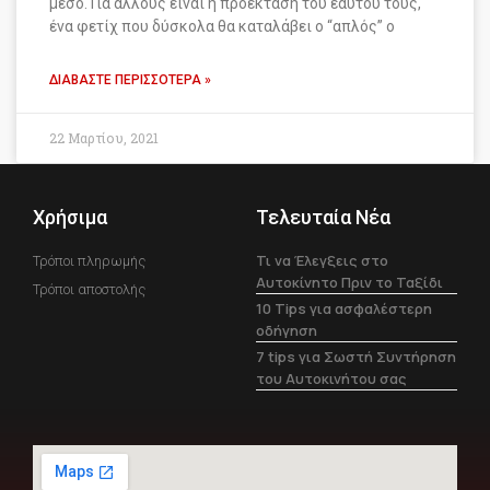
μέσο. Για άλλους είναι η προέκταση του εαυτού τους,
ένα φετίχ που δύσκολα θα καταλάβει ο “απλός” ο
ΔΙΑΒΆΣΤΕ ΠΕΡΙΣΣΌΤΕΡΑ »
22 Μαρτίου, 2021
Χρήσιμα
Τελευταία Νέα
Τι να Έλεγξεις στο
Τρόποι πληρωμής
Αυτοκίνητο Πριν το Ταξίδι
Τρόποι αποστολής
10 Tips για ασφαλέστερη
οδήγηση
7 tips για Σωστή Συντήρηση
του Αυτοκινήτου σας