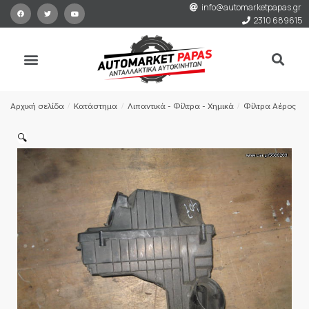
info@automarketpapas.gr
2310 689615
Αρχική σελίδα
/
Κατάστημα
/
Λιπαντικά - Φίλτρα - Χημικά
/
Φίλτρα Αέρος
/
🔍