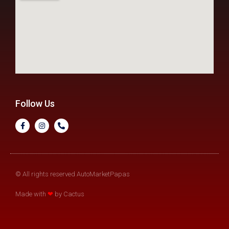
Follow Us
© All rights reserved AutoMarketPapas
Made with
❤
by Cactus​​