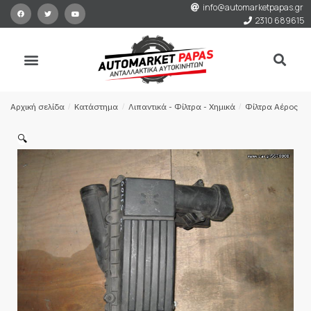
info@automarketpapas.gr
2310 689615
Αρχική σελίδα
/
Κατάστημα
/
Λιπαντικά - Φίλτρα - Χημικά
/
Φίλτρα Αέρος
/
🔍