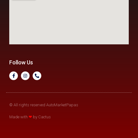
Follow Us
© All rights reserved AutoMarketPapas
Made with
❤
by Cactus​​