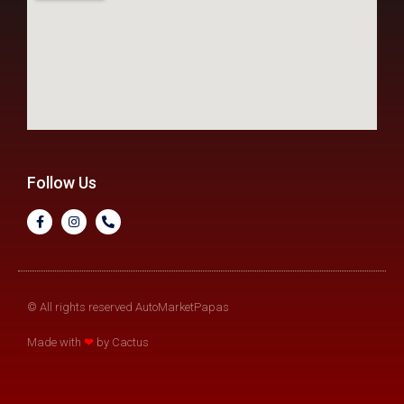
Follow Us
© All rights reserved AutoMarketPapas
Made with
❤
by Cactus​​