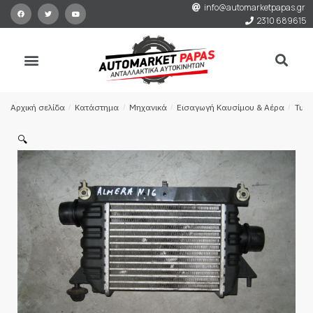
info@automarketpapas.gr
2310 689615
Αρχική σελίδα
/
Κατάστημα
/
Μηχανικά
/
Εισαγωγή Καυσίμου & Αέρα
/
Turb
🔍