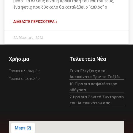
μέσο. Για άλλους είναι η προέκταση του εαυτού τους,
ένα φετίχ που δύσκολα θα καταλάβει ο “απλός” ο
ΔΙΑΒΆΣΤΕ ΠΕΡΙΣΣΌΤΕΡΑ »
22 Μαρτίου, 2021
Χρήσιμα
Τελευταία Νέα
Τι να Έλεγξεις στο
Τρόποι πληρωμής
Αυτοκίνητο Πριν το Ταξίδι
Τρόποι αποστολής
10 Tips για ασφαλέστερη
οδήγηση
7 tips για Σωστή Συντήρηση
του Αυτοκινήτου σας