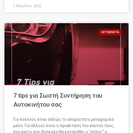
1 Απριλίου, 2021
ΑΥΤΟΚΊΝΗΤΑ
7 tips για Σωστή Συντήρηση του
Αυτοκινήτου σας
Για πολλούς είναι απλώς το απαραίτητο μεταφορικό
μέσο. Για άλλους είναι η προέκταση του εαυτού τους,
ένα φετίχ που δύσκολα θα καταλάβει ο “απλός” ο