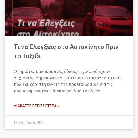
Τι να Έλεγξεις στο Αυτοκίνητο Πριν
το Ταξίδι
Οι πρώτες καλοκαιρινές άδειες σιγά-σιγά έχουν
αρχίσει να σημειώνονται, κάτι που μεταφράζεται στην
πολύ ευχάριστη έγνοια της προετοιμασίας για τις
πολυαναμενόμενες διακοπές! Από τα πλεόν
ΔΙΑΒΆΣΤΕ ΠΕΡΙΣΣΌΤΕΡΑ »
13 Απριλίου, 2021