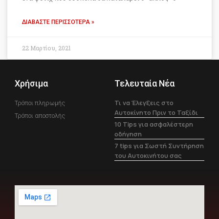
ΔΙΑΒΆΣΤΕ ΠΕΡΙΣΣΌΤΕΡΑ »
22 Μαρτίου, 2021
Χρήσιμα
Τελευταία Νέα
Τι να Έλεγξεις στο
Τρόποι πληρωμής
Αυτοκίνητο Πριν το Ταξίδι
Τρόποι αποστολής
10 Tips για ασφαλέστερη
οδήγηση
7 tips για Σωστή Συντήρηση
του Αυτοκινήτου σας