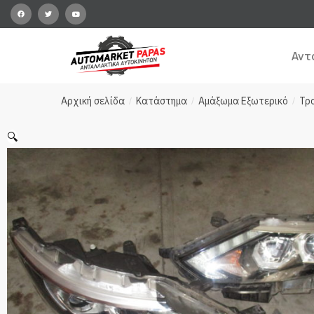
Αντ
Αρχική σελίδα
Κατάστημα
Αμάξωμα Εξωτερικό
Τρ
/
/
/
🔍