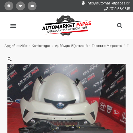
info@automarketpapas.gr
2310 689615
Αρχική σελίδα
/
Κατάστημα
/
Αμάξωμα Εξωτερικό
/
Τροπέτα Μπροστά
/
TOY
🔍