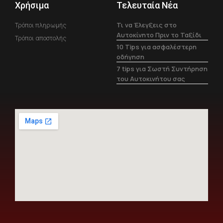
Χρήσιμα
Τελευταία Νέα
Τι να Έλεγξεις στο
Τρόποι πληρωμής
Αυτοκίνητο Πριν το Ταξίδι
Τρόποι αποστολής
10 Tips για ασφαλέστερη
οδήγηση
7 tips για Σωστή Συντήρηση
του Αυτοκινήτου σας