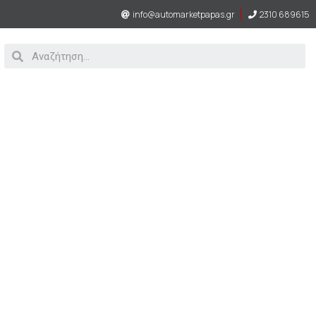
info@automarketpapas.gr
2310 689615