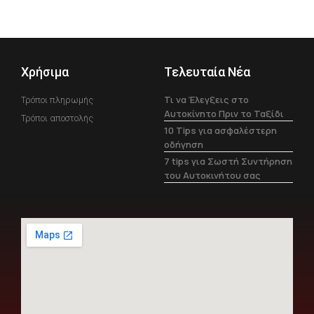
Χρήσιμα
Τελευταία Νέα
Τι να Έλεγξεις στο
Τρόποι πληρωμής
Αυτοκίνητο Πριν το Ταξίδι
Τρόποι αποστολής
10 Tips για ασφαλέστερη
οδήγηση
7 tips για Σωστή Συντήρηση
του Αυτοκινήτου σας