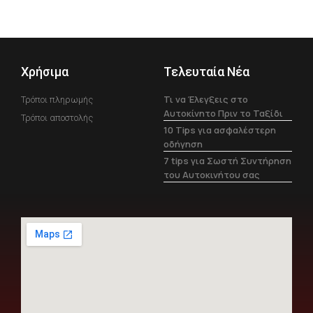
Χρήσιμα
Τελευταία Νέα
Τι να Έλεγξεις στο
Τρόποι πληρωμής
Αυτοκίνητο Πριν το Ταξίδι
Τρόποι αποστολής
10 Tips για ασφαλέστερη
οδήγηση
7 tips για Σωστή Συντήρηση
του Αυτοκινήτου σας