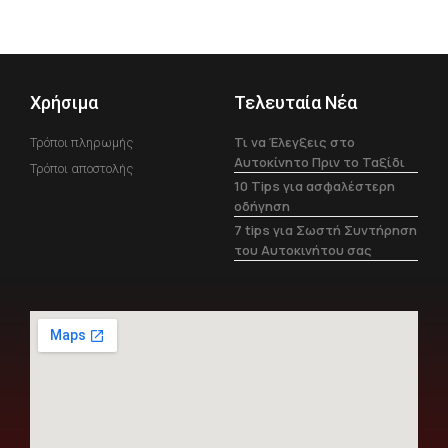
Χρήσιμα
Τελευταία Νέα
Τι να Έλεγξεις στο
Τρόποι πληρωμής
Αυτοκίνητο Πριν το Ταξίδι
Τρόποι αποστολής
10 Tips για ασφαλέστερη
οδήγηση
7 tips για Σωστή Συντήρηση
του Αυτοκινήτου σας