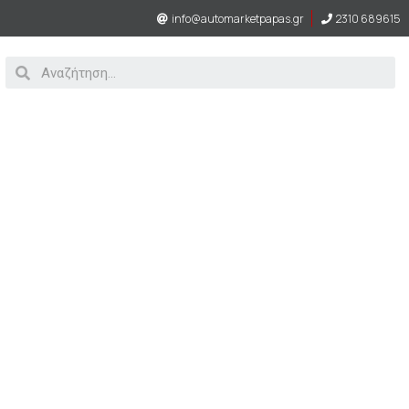
info@automarketpapas.gr
2310 689615