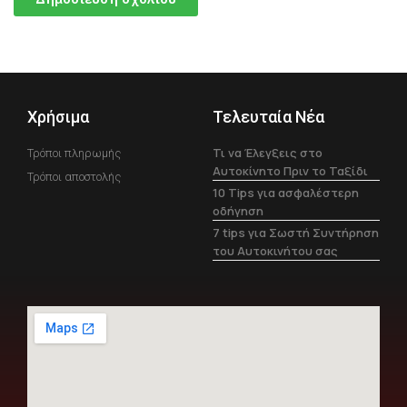
Χρήσιμα
Τελευταία Νέα
Τι να Έλεγξεις στο
Τρόποι πληρωμής
Αυτοκίνητο Πριν το Ταξίδι
Τρόποι αποστολής
10 Tips για ασφαλέστερη
οδήγηση
7 tips για Σωστή Συντήρηση
του Αυτοκινήτου σας