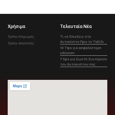
Χρήσιμα
Τελευταία Νέα
Τι να Έλεγξεις στο
Τρόποι πληρωμής
Αυτοκίνητο Πριν το Ταξίδι
Τρόποι αποστολής
10 Tips για ασφαλέστερη
οδήγηση
7 tips για Σωστή Συντήρηση
του Αυτοκινήτου σας